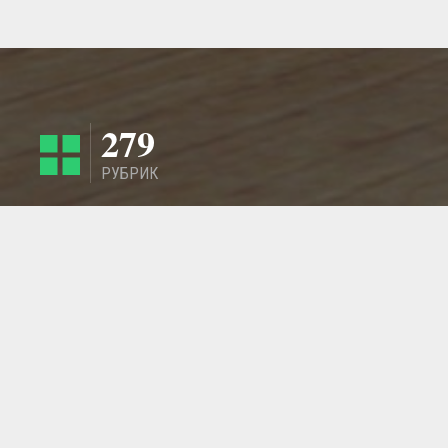
279
РУБРИК
4424
РЕГИОНА
ГЛАВНАЯ СТРАНИЦА
ОБРАТНАЯ СВЯЗЬ
СТАТЬИ
МАСТЕРСКИЕ
ДОБАВИТЬ ИЗДЕЛИЕ - ТОВАР
© 2011 - 2026 LangeSTORE - Международный ГиперМаркет Ручной