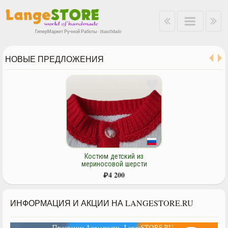
ГиперМаркет Ручной Работы - HandMade
НОВЫЕ ПРЕДЛОЖЕНИЯ
Костюм детский из
мериносовой шерсти
"Морской".
₽
4 200
ИНФОРМАЦИЯ И АКЦИИ НА LANGESTORE.RU