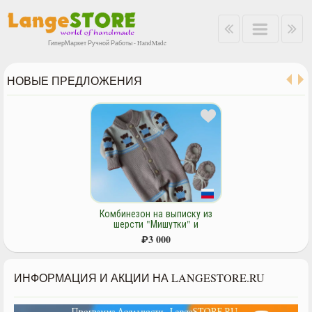
ГиперМаркет Ручной Работы - HandMade
НОВЫЕ ПРЕДЛОЖЕНИЯ
Комбинезон на выписку из
шерсти "Мишутки" и
пинеточки.
₽
3 000
ИНФОРМАЦИЯ И АКЦИИ НА LANGESTORE.RU