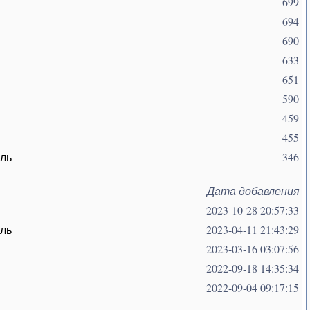
699
694
690
633
651
590
459
455
оль
346
Дата добавления
2023-10-28 20:57:33
оль
2023-04-11 21:43:29
2023-03-16 03:07:56
2022-09-18 14:35:34
2022-09-04 09:17:15