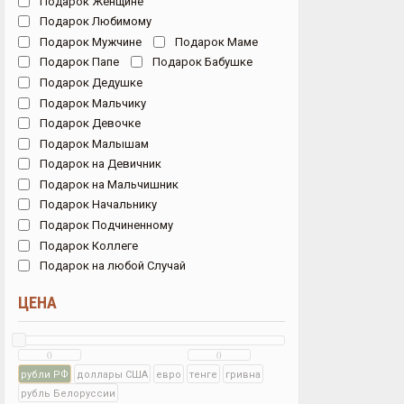
Подарок Женщине
Подарок Любимому
Подарок Мужчине
Подарок Маме
Подарок Папе
Подарок Бабушке
Подарок Дедушке
Подарок Мальчику
Подарок Девочке
Подарок Малышам
Подарок на Девичник
Подарок на Мальчишник
Подарок Начальнику
Подарок Подчиненному
Подарок Коллеге
Подарок на любой Случай
ЦЕНА
рубли РФ
доллары США
евро
тенге
гривна
рубль Белоруссии