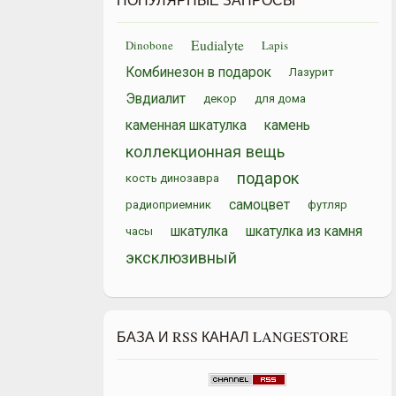
Eudialyte
Dinobone
Lapis
Комбинезон в подарок
Лазурит
Эвдиалит
декор
для дома
каменная шкатулка
камень
коллекционная вещь
подарок
кость динозавра
самоцвет
радиоприемник
футляр
шкатулка
шкатулка из камня
часы
эксклюзивный
БАЗА И RSS КАНАЛ LANGESTORE