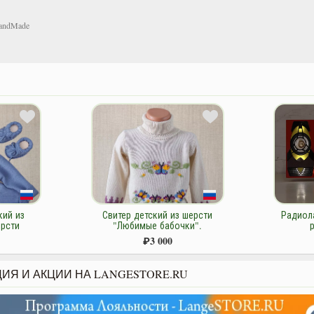
andMade
кий из
Свитер детский из шерсти
Радиол
рсти
"Любимые бабочки".
етки.
₽
3 000
ИЯ И АКЦИИ НА LANGESTORE.RU