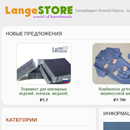
ГиперМаркет Ручной Работы - H
НОВЫЕ ПРЕДЛОЖЕНИЯ
Ложемент для ювелирных
Комбинезон детс
изделий, значков, медалей,
мериносовой ше
сувенирной продукции на
"Барашки" и пин
₽
1.5
₽
3 700
поролоновой основе
ИНФОРМАЦ
КАТЕГОРИИ