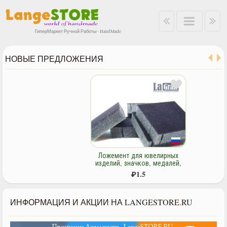
ГиперМаркет Ручной Работы - HandMade
НОВЫЕ ПРЕДЛОЖЕНИЯ
Ложемент для ювелирных
изделий, значков, медалей,
сувенирной продукции на
₽
1.5
поролоновой основе
ИНФОРМАЦИЯ И АКЦИИ НА LANGESTORE.RU