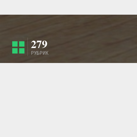
279
РУБРИК
4424
РЕГИОНА
ГЛАВНАЯ СТРАНИЦА
ОБРАТНАЯ СВЯЗЬ
СТАТЬИ
МАСТЕРСКИЕ
ДОБАВИТЬ ИЗДЕЛИЕ - ТОВАР
© 2011 - 2026 LangeSTORE - Международный ГиперМаркет Ручной