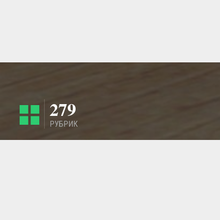
279
РУБРИК
4424
РЕГИОНА