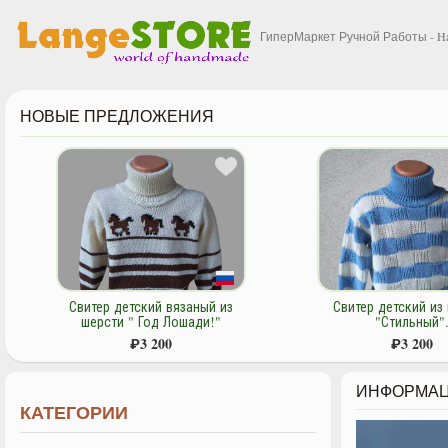
ГиперМаркет Ручной Работы - H
НОВЫЕ ПРЕДЛОЖЕНИЯ
Свитер детский из шерсти
Костюм детски
"Стильный".
мериносовой ше
"Морской".
₽
3 200
₽
4 200
ИНФОРМАЦ
КАТЕГОРИИ