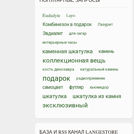
Eudialyte
Lapis
Комбинезон в подарок
Лазурит
Эвдиалит
для сигар
интерьерные часы
каменная шкатулка
камень
коллекционная вещь
кость динозавра
натуральный камень
подарок
радиоприемник
самоцвет
футляр
хьюмидор
шкатулка
шкатулка из камня
эксклюзивный
БАЗА И RSS КАНАЛ LANGESTORE