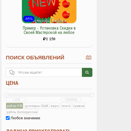
-95%
Пример - Установка Скидки в
Своей Мастерской на любое
изделие - товар
₽
1 150
ПОИСК ОБЪЯВЛЕНИЙ
ЦЕНА
рубли РФ
доллары США
евро
тенге
гривна
рубль Белоруссии
Любое значение