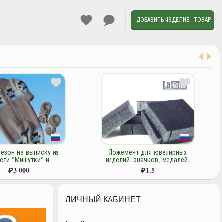
ДОБАВИТЬ ИЗДЕЛИЕ - ТОВАР
ент для ювелирных
Комбинезон детский из
, значков, медалей,
мериносовой шерсти
рной продукции на
"Барашки" и пинетки.
₽
1.5
₽
3 700
олоновой основе
ЛИЧНЫЙ КАБИНЕТ