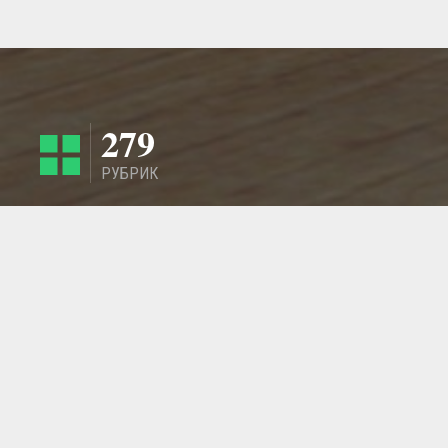
279
РУБРИК
4424
РЕГИОНА
ГЛАВНАЯ СТРАНИЦА
ОБРАТНАЯ СВЯЗЬ
СТАТЬИ
МАСТЕРСКИЕ
ДОБАВИТЬ ИЗДЕЛИЕ - ТОВАР
© 2011 - 2026 LangeSTORE - Международный ГиперМаркет Ручной