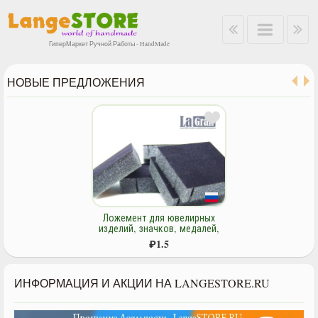
ГиперМаркет Ручной Работы - HandMade
НОВЫЕ ПРЕДЛОЖЕНИЯ
Ложемент для ювелирных
изделий, значков, медалей,
сувенирной продукции на
₽
1.5
поролоновой основе
ИНФОРМАЦИЯ И АКЦИИ НА LANGESTORE.RU