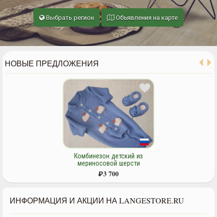
Выбрать регион
Объявления на карте
НОВЫЕ ПРЕДЛОЖЕНИЯ
Комбинезон детский из
мериносовой шерсти
"Барашки" и пинетки.
₽
3 700
ИНФОРМАЦИЯ И АКЦИИ НА LANGESTORE.RU